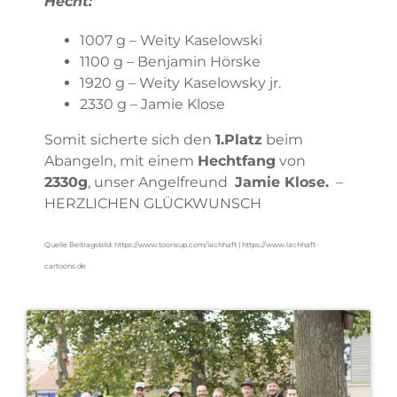
Hecht:
1007 g – Weity Kaselowski
1100 g – Benjamin Hörske
1920 g – Weity Kaselowsky jr.
2330 g – Jamie Klose
Somit sicherte sich den
1.Platz
beim
Abangeln, mit einem
Hechtfang
von
2330g
, unser Angelfreund
Jamie Klose.
–
HERZLICHEN GLÜCKWUNSCH
Quelle Beitragsbild: https://www.toonsup.com/lachhaft | https://www.lachhaft-
cartoons.de