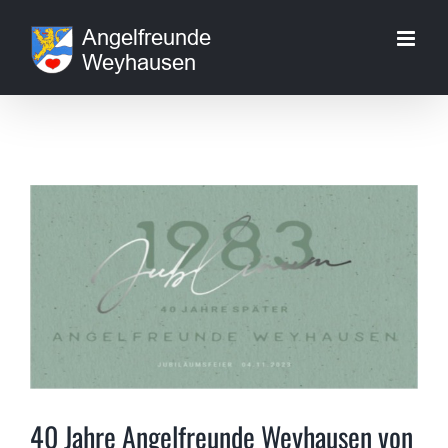
Zum
Inhalt
springen
40 Jahre Angelfreunde Weyhausen von